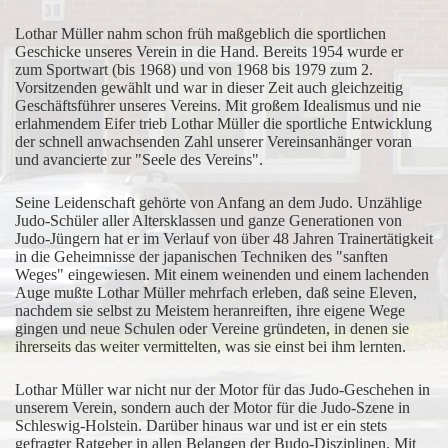
Lothar Müller nahm schon früh maßgeblich die sportlichen
Geschicke unseres Verein in die Hand. Bereits 1954 wurde er
zum Sportwart (bis 1968) und von 1968 bis 1979 zum 2.
Vorsitzenden gewählt und war in dieser Zeit auch gleichzeitig
Geschäftsführer unseres Vereins. Mit großem Idealismus und nie
erlahmendem Eifer trieb Lothar Müller die sportliche Entwicklung
der schnell anwachsenden Zahl unserer Vereinsanhänger voran
und avancierte zur "Seele des Vereins".
Seine Leidenschaft gehörte von Anfang an dem Judo. Unzählige
Judo-Schüler aller Altersklassen und ganze Generationen von
Judo-Jüngern hat er im Verlauf von über 48 Jahren Trainertätigkeit
in die Geheimnisse der japanischen Techniken des "sanften
Weges" eingewiesen. Mit einem weinenden und einem lachenden
Auge mußte Lothar Müller mehrfach erleben, daß seine Eleven,
nachdem sie selbst zu Meistem heranreiften, ihre eigene Wege
gingen und neue Schulen oder Vereine gründeten, in denen sie
ihrerseits das weiter vermittelten, was sie einst bei ihm lernten.
Lothar Müller war nicht nur der Motor für das Judo-Geschehen in
unserem Verein, sondern auch der Motor für die Judo-Szene in
Schleswig-Holstein. Darüber hinaus war und ist er ein stets
gefragter Ratgeber in allen Belangen der Budo-Disziplinen. Mit