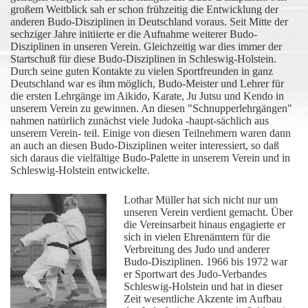
großem Weitblick sah er schon frühzeitig die Entwicklung der
anderen Budo-Disziplinen in Deutschland voraus. Seit Mitte der
sechziger Jahre initiierte er die Aufnahme weiterer Budo-
Disziplinen in unseren Verein. Gleichzeitig war dies immer der
Startschuß für diese Budo-Disziplinen in Schleswig-Holstein.
Durch seine guten Kontakte zu vielen Sportfreunden in ganz
Deutschland war es ihm möglich, Budo-Meister und Lehrer für
die ersten Lehrgänge im Aikido, Karate, Ju Jutsu und Kendo in
unserem Verein zu gewinnen. An diesen "Schnupperlehrgängen"
nahmen natürlich zunächst viele Judoka -haupt-sächlich aus
unserem Verein- teil. Einige von diesen Teilnehmern waren dann
an auch an diesen Budo-Disziplinen weiter interessiert, so daß
sich daraus die vielfältige Budo-Palette in unserem Verein und in
Schleswig-Holstein entwickelte.
Lothar Müller hat sich nicht nur um
unseren Verein verdient gemacht. Über
die Vereinsarbeit hinaus engagierte er
sich in vielen Ehrenämtern für die
Verbreitung des Judo und anderer
Budo-Disziplinen. 1966 bis 1972 war
er Sportwart des Judo-Verbandes
Schleswig-Holstein und hat in dieser
Zeit wesentliche Akzente im Aufbau