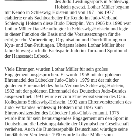
des Judo-Leistungssports in Schleswig-
Holstein gesetzt. Lothar Müller begann
mit Kendo in Schleswig-Holstein und von 1971 bis 1977
etablierte er als Sachbearbeiter für Kendo im Judo-Verband
Schleswig-Holstein diese Budo-Disziplin. Von 1966 bis 1990 war
Lothar Müller Dan-Beauftragter in Schleswig-Holstein und legte
in dieser Funktion die Basis und die Voraussetzungen für die
erfolgreiche Vorbereitung, Organisation und Durchführung von
Kyu- und Dan-Prüfungen. Übrigens leitete Lothar Müller über
Jahre hinweg auch die Fachsparte Judo im Turn- und Sportbund
der Hansestadt Lübeck.
Viele Ehrungen wurden Lothar Müller für sein großes
Engagement ausgesprochen. Er wurde 1958 mit der goldenen
Ehrennadel des Lübecker Judo-Club's, 1979 mit der mit der
goldenen Ehrennadel des Judo-Verbandes Schleswig-Holstein,
1982 mit der goldenen Ehrennadel des Deutschen Judo-Bundes
ausgezeichnet. 1991 wurde er zum Ehrenvorsitzenden des Dan-
Kollegiums Schleswig-Holstein, 1992 zum Ehrenvorsitzenden des
Judo-Verbandes Schleswig-Holstein und 1995 zum
Ehrenvorsitzenden des Lübecker Judo-Club's ernannt. 1975
wurde ihm für sein herausragendes Engagement um den Sport in
Deutschland die Leistungsplakette der Olympischen Gesellschaft
verliehen. Auch die Bundesrepublik Deutschland würdigte seine
langjährigen Verdienste. 1990 wurde Lothar Müller vom